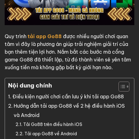
Quy trình
tải app Go88
được nhiều người chơi quan
tâm vì đây là phương án giúp trải nghiệm giải trí của
bạn thêm tiện lợi hơn. Nắm bắt các bước mà cổng
game Go88 đã thiết lập, từ đó thành viên sẽ yên tâm
xuống tiền mà không gặp bất kỳ giới hạn nào.
Nội dung chính
Điều kiện người chơi cần lưu ý khi tải app Go88
Hướng dẫn tải app Go88 về 2 hệ điều hành iOS
và Android
Tải Go88 trên điều hành iOS
Tải app Go88 về Android