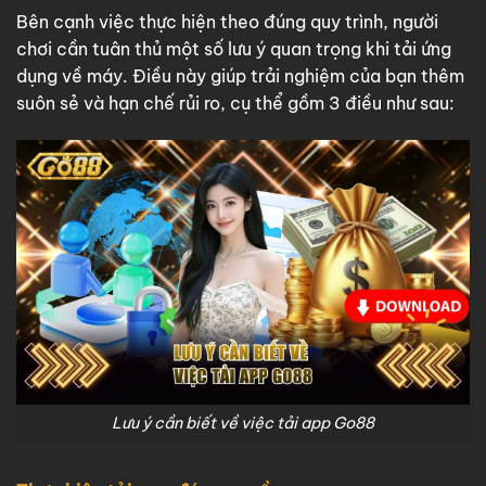
Bên cạnh việc thực hiện theo đúng quy trình, người
chơi cần tuân thủ một số lưu ý quan trọng khi tải ứng
dụng về máy. Điều này giúp trải nghiệm của bạn thêm
suôn sẻ và hạn chế rủi ro, cụ thể gồm 3 điều như sau:
Lưu ý cần biết về việc tải app Go88