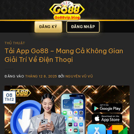
Bỏ
qua
nội
dung
ĐĂNG KÝ
ĐĂNG NHẬP
THỦ THUẬT
Tải App Go88 – Mang Cả Không Gian
Giải Trí Về Điện Thoại
ĐĂNG VÀO
THÁNG 12 8, 2025
BỞI
NGUYÊN VŨ VŨ
08
Th12