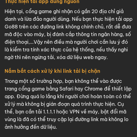
Thực hiện tải app đúng nguồn
Hiện tại, cổng game ghi nhận có gần 20 địa chỉ giả
danh và lừa đảo người dùng. Nếu bạn thực hiện tải app
Go88 trên các đường link không chính chủ, rất dễ đưa
mã độc vào máy, bị đánh cắp thông tin ngân hàng, số
điện thoại,…Vậy nên điều mà người chơi cần lưu ý đó
là kiểm tra tính xác thực của hệ thống, nếu thấy nghi
ngờ thì nên ngừng tải, xóa dữ liệu web ngay.
Nắm bắt cách xử lý khi link tải bị chặn
Trong một số trường hợp, bạn không thể vào được
trang cổng game bằng Safari hay Chrome để thiết lập
app. Đừng quá lo lắng khi người chơi hoàn toàn có thể
xử lý mà không bị gián đoạn quá trình thực hiện. Cụ
thể, bạn cần tải 1.1.1.1 hoặc VPN về máy, bật đổi mã
vùng là đã có thể truy cập lại đường link mà không lo
ảnh hưởng đến dữ liệu.