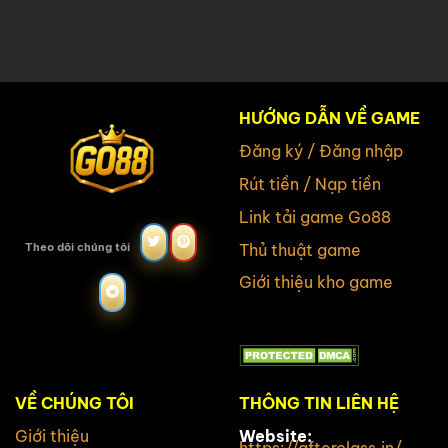
HƯỚNG DẪN VỀ GAME
Đăng ký / Đăng nhập
Rút tiền / Nạp tiền
Link tải game Go88
Thủ thuật game
Theo dõi chúng tôi
Giới thiệu kho game
VỀ CHÚNG TÔI
THÔNG TIN LIÊN HỆ
Giới thiệu
Website:
https://afterclass.in/