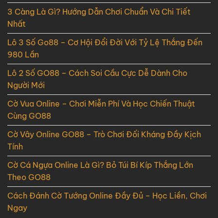
3 Càng Là Gì? Hướng Dẫn Chơi Chuẩn Và Chi Tiết
Nhất
Lô 3 Số Go88 – Cơ Hội Đổi Đời Với Tỷ Lệ Thắng Đến
980 Lần
Lô 2 Số GO88 – Cách Soi Cầu Cực Dễ Dành Cho
Người Mới
Cờ Vua Online – Chơi Miễn Phí Và Học Chiến Thuật
Cùng GO88
Cờ Vây Online GO88 – Trò Chơi Đối Kháng Đầy Kịch
Tính
Cờ Cá Ngựa Online Là Gì? Bỏ Túi Bí Kíp Thắng Lớn
Theo GO88
Cách Đánh Cờ Tướng Online Đầy Đủ – Học Liền, Chơi
Ngay