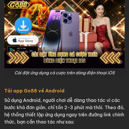
Cài đặt ứng dụng cá cược trên dòng điện thoại iOS
Tải app Go88 về Android
Sử dụng Android, người chơi dễ dàng thao tác vì các
bước khá đơn giản, chỉ tốn 2-3 phút mà thôi. Theo đó,
hệ thống thiết lập ứng dụng ngay trên đường link chính
thức, bạn cần thao tác như sau: