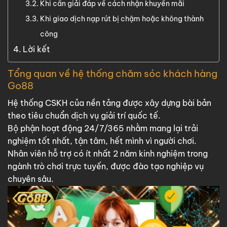
Khi cần giải đáp về cách nhận khuyến mãi
Khi giao dịch nạp rút bị chậm hoặc không thành
công
Lời kết
Tổng quan về hệ thống chăm sóc khách hàng
Go88
Hệ thống CSKH của nền tảng được xây dựng bài bản
theo tiêu chuẩn dịch vụ giải trí quốc tế.
Bộ phận hoạt động 24/7/365 nhằm mang lại trải
nghiệm tốt nhất, tận tâm, hết mình vì người chơi.
Nhân viên hỗ trợ có ít nhất 2 năm kinh nghiệm trong
ngành trò chơi trực tuyến, được đào tạo nghiệp vụ
chuyên sâu.