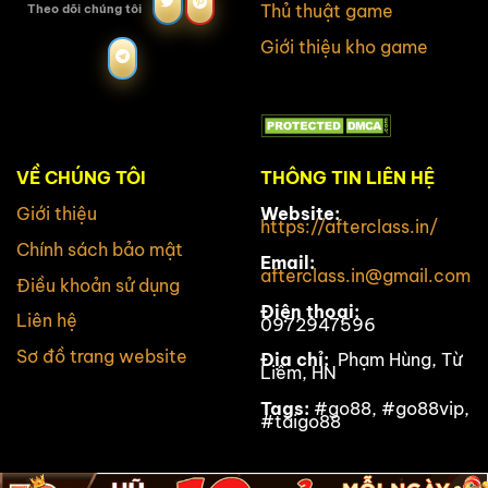
Thủ thuật game
Theo dõi chúng tôi
Giới thiệu kho game
VỀ CHÚNG TÔI
THÔNG TIN LIÊN HỆ
Giới thiệu
Website:
https://afterclass.in/
Chính sách bảo mật
Email:
afterclass.in@gmail.com
Điều khoản sử dụng
Điện thoại:
Liên hệ
0972947596
Sơ đồ trang website
Địa chỉ:
Phạm Hùng, Từ
Liêm, HN
Tags:
#go88, #go88vip,
#taigo88