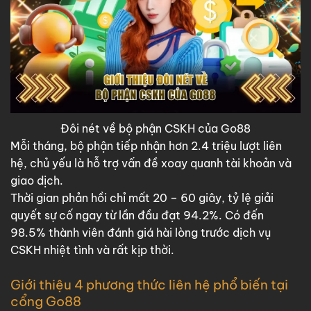
Đôi nét về bộ phận CSKH của Go88
Mỗi tháng, bộ phận tiếp nhận hơn 2.4 triệu lượt liên
hệ, chủ yếu là hỗ trợ vấn đề xoay quanh tài khoản và
giao dịch.
Thời gian phản hồi chỉ mất 20 – 60 giây, tỷ lệ giải
quyết sự cố ngay từ lần đầu đạt 94.2%. Có đến
98.5% thành viên đánh giá hài lòng trước dịch vụ
CSKH nhiệt tình và rất kịp thời.
Giới thiệu 4 phương thức liên hệ phổ biến tại
cổng Go88