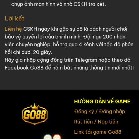
chụp ảnh màn hình và nhờ CSKH tra xét.
Lời kết
Liên hệ
CSKH ngay khi gặp sự cố là cách người chơi
bảo vệ quyền lợi của chính mình. Đội ngũ 200 nhân
viên chuyên nghiệp, hỗ trợ qua 4 kênh với tốc độ phản
hồi chỉ dưới 20 giây.
Hãy gia nhập cộng đồng trên Telegram hoặc theo dõi
Facebook Go88 để nắm bắt những thông tin mới nhất!
HƯỚNG DẪN VỀ GAME
Đăng ký / Đăng nhập
Rút tiền / Nạp tiền
Link tải game Go88