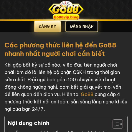
Bỏ
qua
nội
dung
ĐĂNG KÝ
ĐĂNG NHẬP
Các phương thức liên hệ đến Go88
nhanh nhất người chơi cần biết
Khi gặp bất kỳ sự cố nào, việc đầu tiên người chơi
phải làm đó là liên hệ bộ phận CSKH trong thời gian
sớm nhất. Đội ngũ bao gồm 100 chuyên viên hoạt
động không ngừng nghỉ, cam kết giải quyết mọi vấn
đề liên quan đến dịch vụ. Hiện tại
Go88
cung cấp 4
phương thức kết nối an toàn, sẵn sàng lắng nghe khiếu
nại của bạn 24/7.
Nội dung chính