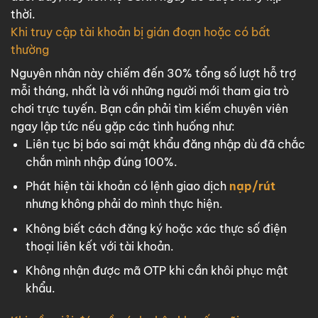
thời.
Khi truy cập tài khoản bị gián đoạn hoặc có bất
thường
Nguyên nhân này chiếm đến 30% tổng số lượt hỗ trợ
mỗi tháng, nhất là với những người mới tham gia trò
chơi trực tuyến. Bạn cần phải tìm kiếm chuyên viên
ngay lập tức nếu gặp các tình huống như:
Liên tục bị báo sai mật khẩu đăng nhập dù đã chắc
chắn mình nhập đúng 100%.
Phát hiện tài khoản có lệnh giao dịch
nạp/rút
nhưng không phải do mình thực hiện.
Không biết cách đăng ký hoặc xác thực số điện
thoại liên kết với tài khoản.
Không nhận được mã OTP khi cần khôi phục mật
khẩu.