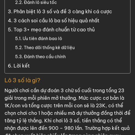
Đánh lô siêu tốc
Phân biệt lô 3 số và đề 3 càng khi cá cược
3 cách soi cầu lô ba số hiệu quả nhất
Top 3+ mẹo đánh chuẩn từ cao thủ
Ưu tiên đánh bao lô
Theo dõi thống kê dữ liệu
Đánh theo cầu chính
Lời kết
Lô 3 số là gì?
Người chơi cần dự đoán 3 chữ số cuối trong tổng 23
giải trong mỗi phiên mở thưởng. Mức cược cơ bản là
1K/con và tổng cược trên mỗi con sẽ là 23K, có thể
chọn chơi cho 1 hoặc nhiều mã dự thưởng đồng thời để
tăng tỷ lệ thắng. Khi chơi lô 3 số, tiền thắng có thể
nhận được lên đến 900 – 980 lần. Trường hợp kết quả