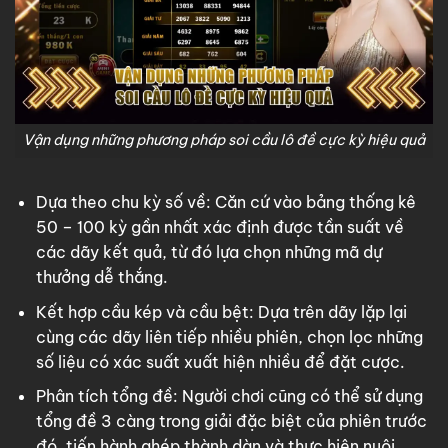
Vận dụng những phương pháp soi cầu lô đề cực kỳ hiệu quả
Dựa theo chu kỳ số về: Căn cứ vào bảng thống kê
50 – 100 kỳ gần nhất xác định được tần suất về
các dãy kết quả, từ đó lựa chọn những mã dự
thưởng dễ thắng.
Kết hợp cầu kép và cầu bệt: Dựa trên dãy lặp lại
cùng các dãy liên tiếp nhiều phiên, chọn lọc những
số liệu có xác suất xuất hiện nhiều để đặt cược.
Phân tích tổng đề: Người chơi cũng có thể sử dụng
tổng đề 3 càng trong giải đặc biệt của phiên trước
đó, tiến hành ghép thành dàn và thực hiện nuôi