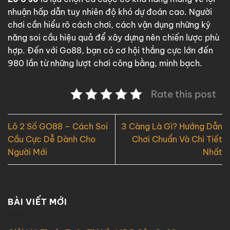
nhuận hấp dẫn tuy nhiên độ khó dự đoán cao. Người
chơi cần hiểu rõ cách chơi, cách vận dụng những kỹ
năng soi cầu hiệu quả để xây dựng nên chiến lược phù
hợp. Đến với Go88, bạn có cơ hội thắng cực lớn đến
980 lần từ những lượt chơi công bằng, minh bạch.
Rate this post
Lô 2 Số GO88 – Cách Soi
3 Càng Là Gì? Hướng Dẫn
Cầu Cực Dễ Dành Cho
Chơi Chuẩn Và Chi Tiết
Người Mới
Nhất
BÀI VIẾT MỚI