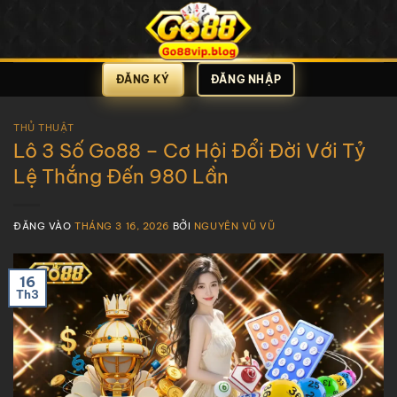
Bỏ
qua
nội
dung
ĐĂNG KÝ
ĐĂNG NHẬP
THỦ THUẬT
Lô 3 Số Go88 – Cơ Hội Đổi Đời Với Tỷ
Lệ Thắng Đến 980 Lần
ĐĂNG VÀO
THÁNG 3 16, 2026
BỞI
NGUYÊN VŨ VŨ
16
Th3