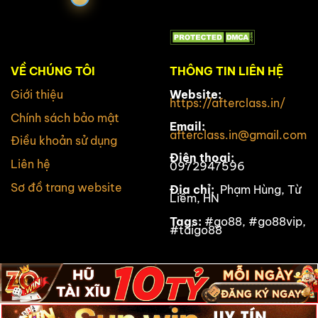
VỀ CHÚNG TÔI
THÔNG TIN LIÊN HỆ
Giới thiệu
Website:
https://afterclass.in/
Chính sách bảo mật
Email:
afterclass.in@gmail.com
Điều khoản sử dụng
Điện thoại:
Liên hệ
0972947596
Sơ đồ trang website
Địa chỉ:
Phạm Hùng, Từ
Liêm, HN
Tags:
#go88, #go88vip,
#taigo88
Copyright 2026 ©
GO88VIP.BLOG - Trang Chủ Tải Game