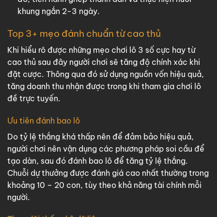
khung ngắn 2-3 ngày.
Top 3+ mẹo đánh chuẩn từ cao thủ
Khi hiểu rõ được những mẹo chơi lô 3 số cực hay từ
cao thủ sau đây người chơi sẽ tăng độ chính xác khi
đặt cược. Thông qua đó sử dụng nguồn vốn hiệu quả,
tăng doanh thu nhận được trong khi tham gia chơi lô
đề trực tuyến.
Ưu tiên đánh bao lô
Do tỷ lệ thắng khá thấp nên để đảm bảo hiệu quả,
người chơi nên vận dụng các phương pháp soi cầu để
tạo dàn, sau đó đánh bao lô để tăng tỷ lệ thắng.
Chuỗi dự thưởng được đánh giá cao nhất thường trong
khoảng 10 – 20 con, tùy theo khả năng tài chính mỗi
người.