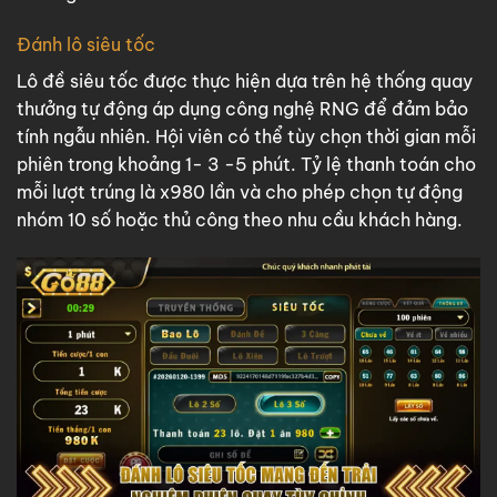
Đánh lô siêu tốc
Lô đề siêu tốc được thực hiện dựa trên hệ thống quay
thưởng tự động áp dụng công nghệ RNG để đảm bảo
tính ngẫu nhiên. Hội viên có thể tùy chọn thời gian mỗi
phiên trong khoảng 1- 3 -5 phút. Tỷ lệ thanh toán cho
mỗi lượt trúng là x980 lần và cho phép chọn tự động
nhóm 10 số hoặc thủ công theo nhu cầu khách hàng.