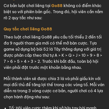
Cơ bản luật chơi liêng tại
Go88
không có điểm khác
biệt so với phiên bản gốc. Trong đó, hội viên cần nắm
rõ 2 quy tắc như sau:
Quy tắc chơi liêng Go88
Theo luật chơi liêng Go88 yêu cầu tối thiểu 2 đến tối
đa 9 người tham gia mới có thể mở bàn cược. Tựa
game sử dụng bộ bài 52 lá Tây thông dụng với giá trị
được phân cấp theo thứ tự A > K > Q > J > 10 > 9 > 8 >
7 > 6 > 5 > 4 > 3 > 2. Trước khi bắt đầu, toàn bộ hội
viên phải đặt trước một khoản bằng nhau.
Mỗi thành viên sẽ được chia 3 lá và phải giấu kín với
mọi đối thủ để tăng lợi thế trong các vòng tố. Mỗi ván
diễn ra trong 3 vòng cược cơ bản, người chơi có 4 lựa
chọn hành động như sau:
Tố: Hội viên cược thêm khi sở hữu tay bài mạnh.