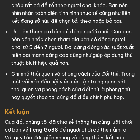
chấp tất cả để tố theo người chơi khác. Bạn nên
nhìn nhận toàn diện tình hình thực tế cũng như liên
kết đang sở hữu để chọn tố, theo hoặc bỏ bài.
Ưu tiên tham gia bàn có đông người chơi: Các bạn
nên cân nhắc chọn tham gia bàn có đông người
chơi từ 5 đến 7 người. Bởi càng đông xác suất xuất
hiện bài mạnh càng cao cũng như giúp áp dụng thủ
thuật bluff hiệu quả hơn.
Ghi nhớ thói quen và phong cách của đối thủ: Trong
một vài ván đầu hội viên nên tập trung quan sát
thói quen và phong cách của đối thủ là phòng thủ
hay quyết theo tới cùng để điều chỉnh phù hợp.
Kết luận
Qua đó, chúng tôi đã chia sẻ thông tin cùng luật chơi
cơ bản về
liêng Go88
để người chơi có thể nắm rõ.
Với quy tắc đơn giản nhưng vô cùng thú vị kết hợp