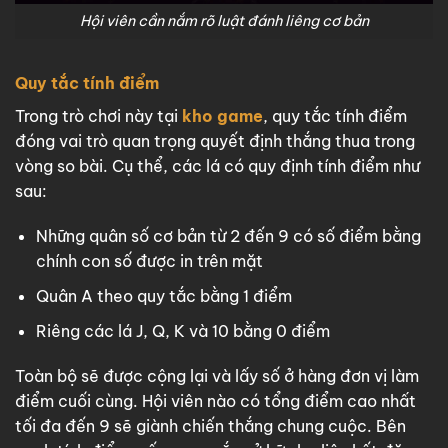
Hội viên cần nắm rõ luật đánh liêng cơ bản
Quy tắc tính điểm
Trong trò chơi này tại
kho game
, quy tắc tính điểm
đóng vai trò quan trọng quyết định thắng thua trong
vòng so bài. Cụ thể, các lá có quy định tính điểm như
sau:
Những quân số cơ bản từ 2 đến 9 có số điểm bằng
chính con số được in trên mặt
Quân A theo quy tắc bằng 1 điểm
Riêng các lá J, Q, K và 10 bằng 0 điểm
Toàn bộ sẽ được cộng lại và lấy số ở hàng đơn vị làm
điểm cuối cùng. Hội viên nào có tổng điểm cao nhất
tối đa đến 9 sẽ giành chiến thắng chung cuộc. Bên