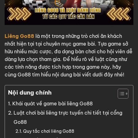
Liêng Go88
là một trong những trò chơi ăn khách
nhất hiện tại tại chuyên mục game bài. Tựa game sở
hữu nhiều mức cược, đa dạng bàn chơi cho hội viên dễ
dàng lựa chọn tham gia. Để hiểu rõ về luật cũng như
các tính năng được tích hợp trong game này, hãy
cùng Go88 tìm hiểu nội dung bài viết dưới đây nhé!
Nội dung chính
Khái quát về game bài liêng Go88
Luật chơi bài liêng trực tuyến chi tiết tại cổng
Go88
Quy tắc chơi liêng Go88