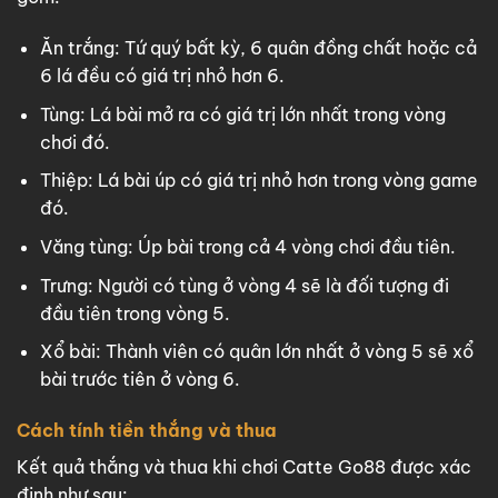
Ăn trắng: Tứ quý bất kỳ, 6 quân đồng chất hoặc cả
6 lá đều có giá trị nhỏ hơn 6.
Tùng: Lá bài mở ra có giá trị lớn nhất trong vòng
chơi đó.
Thiệp: Lá bài úp có giá trị nhỏ hơn trong vòng game
đó.
Văng tùng: Úp bài trong cả 4 vòng chơi đầu tiên.
Trưng: Người có tùng ở vòng 4 sẽ là đối tượng đi
đầu tiên trong vòng 5.
Xổ bài: Thành viên có quân lớn nhất ở vòng 5 sẽ xổ
bài trước tiên ở vòng 6.
Cách tính tiền thắng và thua
Kết quả thắng và thua khi chơi Catte Go88 được xác
định như sau: