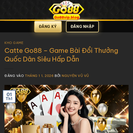
Bỏ
qua
nội
dung
ĐĂNG KÝ
ĐĂNG NHẬP
KHO GAME
Catte Go88 – Game Bài Đổi Thưởng
Quốc Dân Siêu Hấp Dẫn
ĐĂNG VÀO
THÁNG 1 1, 2026
BỞI
NGUYÊN VŨ VŨ
01
Th1