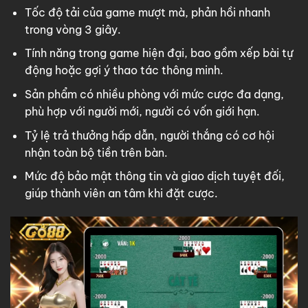
Tốc độ tải của game mượt mà, phản hồi nhanh
trong vòng 3 giây.
Tính năng trong game hiện đại, bao gồm xếp bài tự
động hoặc gợi ý thao tác thông minh.
Sản phẩm có nhiều phòng với mức cược đa dạng,
phù hợp với người mới, người có vốn giới hạn.
Tỷ lệ trả thưởng hấp dẫn, người thắng có cơ hội
nhận toàn bộ tiền trên bàn.
Mức độ bảo mật thông tin và giao dịch tuyệt đối,
giúp thành viên an tâm khi đặt cược.