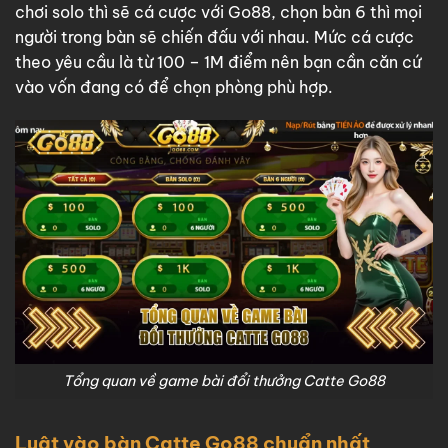
chơi solo thì sẽ cá cược với Go88, chọn bàn 6 thì mọi
người trong bàn sẽ chiến đấu với nhau. Mức cá cược
theo yêu cầu là từ 100 – 1M điểm nên bạn cần căn cứ
vào vốn đang có để chọn phòng phù hợp.
Tổng quan về game bài đổi thưởng Catte Go88
Luật vào bàn Catte Go88 chuẩn nhất