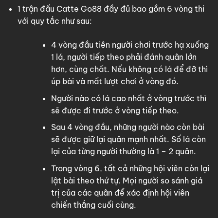
1 trận đấu Catte Go88 đầy đủ bao gồm 6 vòng thi
với quy tắc như sau:
4 vòng đầu tiên người chơi trước hạ xuống
1 lá, người tiếp theo phải đánh quân lớn
hơn, cùng chất. Nếu không có lá để đỡ thì
úp bài và mất lượt chơi ở vòng đó.
Người nào có lá cao nhất ở vòng trước thì
sẽ được đi trước ở vòng tiếp theo.
Sau 4 vòng đầu, những người nào còn bài
sẽ được giữ lại quân mạnh nhất. Số lá còn
lại của từng người thường là 1 – 2 quân.
Trong vòng 6, tất cả những hội viên còn lại
lật bài theo thứ tự. Mọi người so sánh giá
trị của các quân để xác định hội viên
chiến thắng cuối cùng.