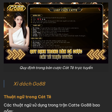
Quy định trong bàn cược Cát Tê trực tuyến
Xì dách Go88
Thuật ngữ trong Cát Tê
Các thuật ngữ sử dụng trong trận Catte Go88 bao
gồm: